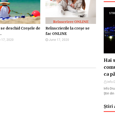
STIR
se deschid Creșele de
Reînscrierile la creșe se
.
fac ONLINE
 17, 2020
June 17, 2020
Hai 
comu
ca p
Info 
Info Dr
Știri di
Știri