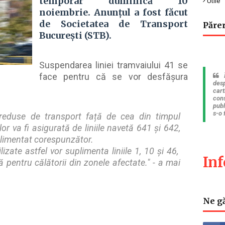
temporar
duminică
10
Utile
noiembrie.
Anunțul a fost făcut
de Societatea de Transport
Părer
București (STB).
Suspendarea liniei tramvaiului 41 se
face pentru că se vor desfășura
desp
cart
cons
publ
s-o 
i reduse de transport față de cea din timpul
or va fi asigurată de liniile navetă 641 și 642,
plimentat corespunzător.
izate astfel vor suplimenta liniile 1, 10 și 46,
In
 pentru călătorii din zonele afectate." - a mai
Ne gă