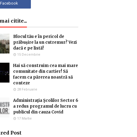
ai citite...
Blocul tău e în pericol de
prăbușire la un cutremur? Vezi
dacă e pe listă!
15 Decembrie
Hai să construim cea mai mare
comunitate din cartier! Să
facem ca părerea noastră să
conteze
28 Februarie
Administraţia Şcolilor Sector 6
a redus programul de lucru cu
publicul din cauza Covid
17 Martie
red Post