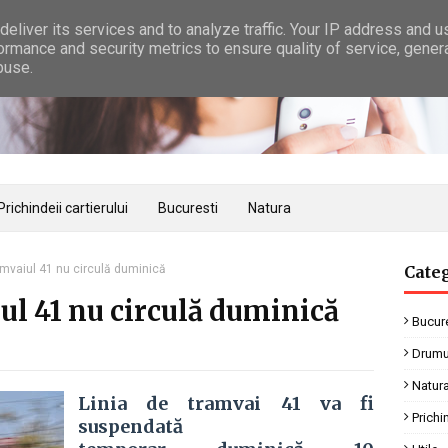
eliver its services and to analyze traffic. Your IP address and 
ormance and security metrics to ensure quality of service, gene
buse.
Prichindeii cartierului
Bucuresti
Natura
mvaiul 41 nu circulă duminică
Categ
l 41 nu circulă duminică
Bucure
Drumu
Natur
Linia de tramvai 41 va fi
Prichi
suspendată