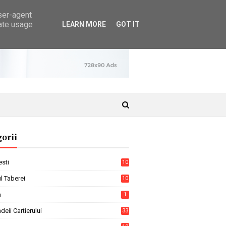
user-agent
rate usage
LEARN MORE
GOT IT
orii
sti
10
7
l Taberei
10
4
a
1
ndeii Cartierului
33