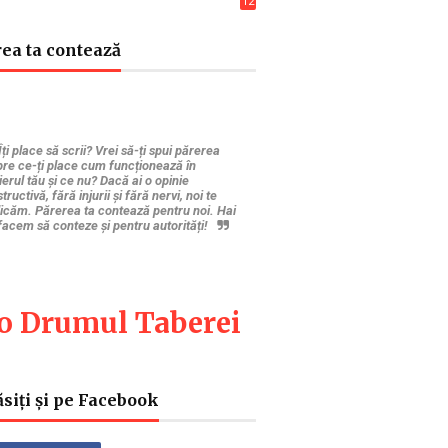
12
6
ea ta contează
Îți place să scrii? Vrei să-ți spui părerea
re ce-ți place cum funcționează în
ierul tău și ce nu? Dacă ai o opinie
tructivă, fără injurii și fără nervi, noi te
icăm. Părerea ta contează pentru noi. Hai
facem să conteze și pentru autorități!
fo Drumul Taberei
siți și pe Facebook