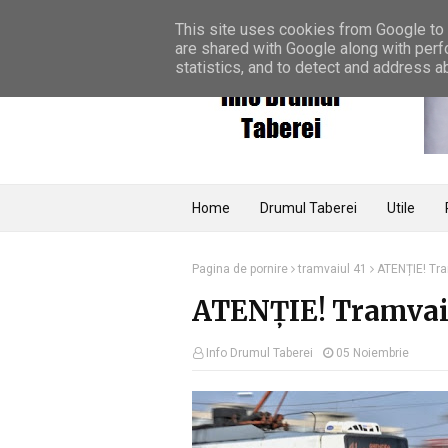
Home
Termeni și condiții
Contact
This site uses cookies from Google to d
are shared with Google along with perf
statistics, and to detect and address a
Home
Drumul Taberei
Utile
Pagina de pornire
tramvaiul 41
ATENȚIE! Tra
ATENȚIE! Tramvaiu
Info Drumul Taberei
05 Noiembrie