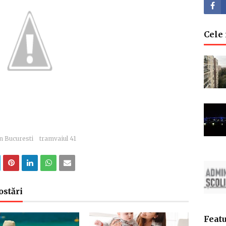
Cele m
in Bucuresti
tramvaiul 41
ostări
Featu