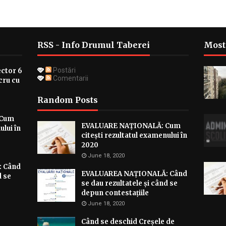
RSS - Info Drumul Taberei
Most
Postări
ector 6
Comentarii
cru cu
Random Posts
 Cum
EVALUARE NAȚIONALĂ: Cum
ului în
citești rezultatul examenului în
2020
June 18, 2020
 Când
EVALUAREA NAȚIONALĂ: Când
d se
se dau rezultatele și când se
depun contestațiile
June 18, 2020
Când se deschid Creșele de