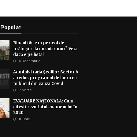
 Popular
Blocul tău e în pericol de
prăbușire la un cutremur? Vezi
dacă e pe listă!
15 Decembrie
Administraţia Şcolilor Sector 6
a redus programul de lucru cu
publicul din cauza Covid
17 Martie
EVALUARE NAȚIONALĂ: Cum
citești rezultatul examenului în
2020
18 Iunie