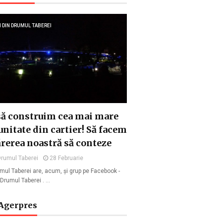
I DIN DRUMUL TABEREI
să construim cea mai mare
nitate din cartier! Să facem
ărerea noastră să conteze
Drumul Taberei
28 Februarie
umul Taberei are, acum, și grup pe Facebook -
n Drumul Taberei . …
 Agerpres