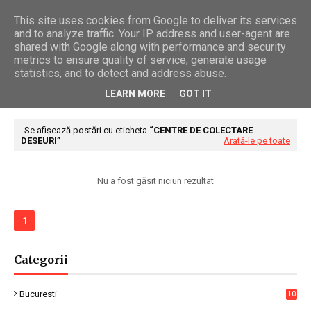
This site uses cookies from Google to deliver its services
and to analyze traffic. Your IP address and user-agent are
shared with Google along with performance and security
metrics to ensure quality of service, generate usage
statistics, and to detect and address abuse.
LEARN MORE
GOT IT
Se afișează postări cu eticheta
CENTRE DE COLECTARE
DESEURI
Arată-le pe toate
Nu a fost găsit niciun rezultat
1
Categorii
Bucuresti
10
7