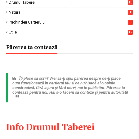
Drumul Taberei
10
4
Natura
1
Prichindeii Cartierului
33
Utile
12
6
Părerea ta contează
Îți place să scrii? Vrei să-ți spui părerea despre ce-ți place
cum funcționează în cartierul tău și ce nu? Dacă ai o opinie
constructivă, fără injurii și fără nervi, noi te publicăm. Părerea ta
contează pentru noi. Hai s-o facem să conteze și pentru autorități!
Info Drumul Taberei