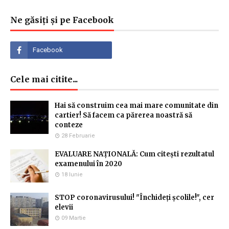
Ne găsiți și pe Facebook
Cele mai citite...
Hai să construim cea mai mare comunitate din
cartier! Să facem ca părerea noastră să
conteze
28 Februarie
EVALUARE NAȚIONALĂ: Cum citești rezultatul
examenului în 2020
18 Iunie
STOP coronavirusului! "Închideți școlile!", cer
elevii
09 Martie