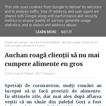
This site uses cookies from Google to deliver its services
and to analyze traffic. Your IP address and user-agent are
shared with Google along with performance and security
metrics to ensure quality of service, generate usage
statistics, and to detect and address abuse.
LEARN MORE
GOT IT
Pagina de pornire
stiri din drumul taberei
Auchan roagă clienții să nu
mai cumpere alimente en gros
Auchan roagă clienții să nu mai
cumpere alimente en gros
Info Drumul Taberei
27 Februarie
Speriați de coronavirus, mul
ți români au
început să-și facă provizii de alimente.
În
ultimele zile,
dar mai ales după aflarea
veștii că un tânăr din județul Gorj a fost