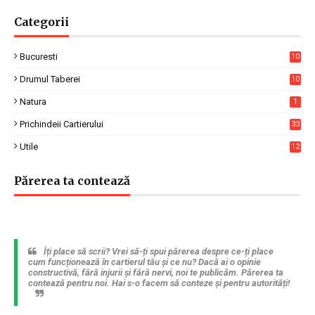
Categorii
Bucuresti
10
7
Drumul Taberei
10
4
Natura
1
Prichindeii Cartierului
33
Utile
12
6
Părerea ta contează
Îți place să scrii? Vrei să-ți spui părerea despre ce-ți place
cum funcționează în cartierul tău și ce nu? Dacă ai o opinie
constructivă, fără injurii și fără nervi, noi te publicăm. Părerea ta
contează pentru noi. Hai s-o facem să conteze și pentru autorități!