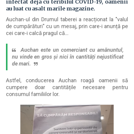
infectat deja cu teribilul COVID-19, oamenii
au luat cu asalt m
arile magazine.
Auchan-ul din Drumul taberei a reacționat la "valul
de cumpărături" cu un mesaj, prin care-i anunță pe
cei care-i calcă pragul că...
Auchan este un comerciant cu amănuntul,
nu vinde en gros și nici în cantități nejustificat
de mari.
Astfel, conducerea Auchan roagă oamenii să
cumpere doar cantitățile necesare pentru
consumul familiilor lor.