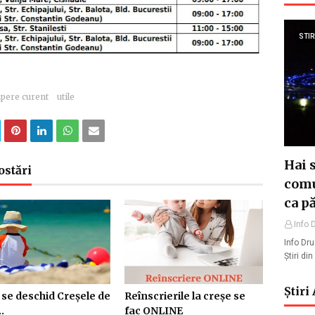
STIR
upere curent
utile
Hai 
ostări
comu
ca p
Info 
Info Dr
Știri di
Știri
se deschid Creșele de
Reînscrierile la creșe se
.
fac ONLINE