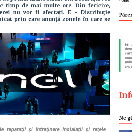
Utile
c timp de mai multe ore. Din fericire,
erei nu vor fi afectați.
E - Distribuţie
Părer
cat prin care anunță zonele în care se
desp
cart
cons
publ
s-o 
In
Ne gă
 reparaţii şi întreţinere instalaţii şi reţele