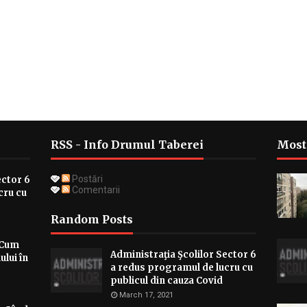
RSS - Info Drumul Taberei
Most
Postări
ector 6
Comentarii
cru cu
Random Posts
 Cum
Administraţia Şcolilor Sector 6
ului în
a redus programul de lucru cu
publicul din cauza Covid
March 17, 2021