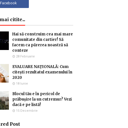
ai citite...
Hai să construim cea mai mare
comunitate din cartier! Să
facem ca părerea noastră să
conteze
28 Februarie
EVALUARE NAȚIONALĂ: Cum
citești rezultatul examenului în
2020
18 Iunie
Blocul tău e în pericol de
prăbușire la un cutremur? Vezi
dacă e pe listă!
15 Decembrie
red Post