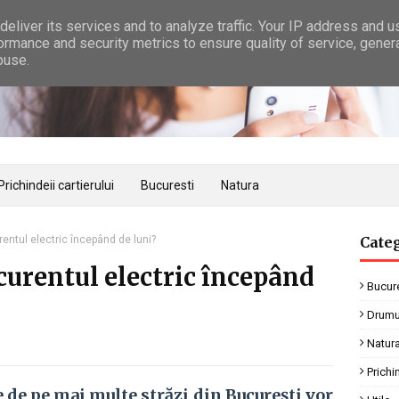
eliver its services and to analyze traffic. Your IP address and 
ormance and security metrics to ensure quality of service, gene
buse.
Prichindeii cartierului
Bucuresti
Natura
entul electric începând de luni?
Categ
curentul electric începând
Bucure
Drumu
Natur
Prichi
e de pe mai multe străzi din București vor