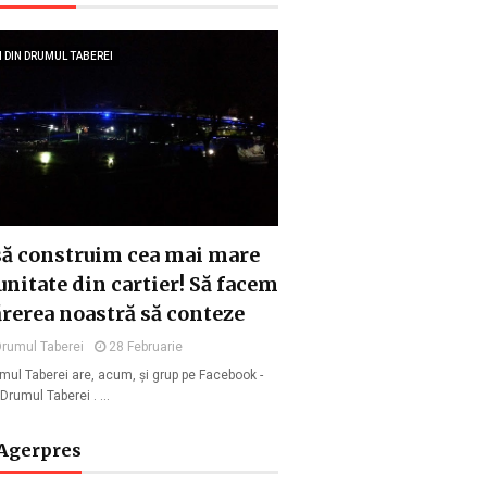
I DIN DRUMUL TABEREI
să construim cea mai mare
nitate din cartier! Să facem
ărerea noastră să conteze
Drumul Taberei
28 Februarie
umul Taberei are, acum, și grup pe Facebook -
n Drumul Taberei . …
 Agerpres