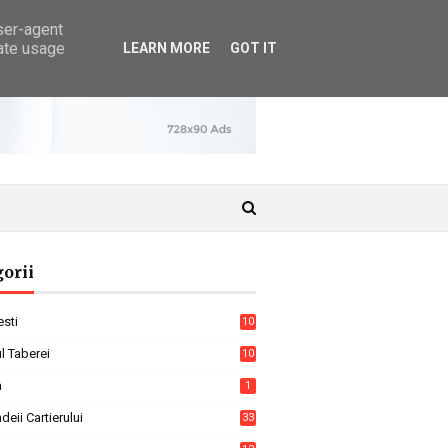
user-agent
rate usage
LEARN MORE
GOT IT
orii
sti
10
7
l Taberei
10
4
a
1
ndeii Cartierului
33