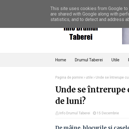
Home
Termeni și condiții
Contact
This site uses cookies from Google to d
are shared with Google along with perf
statistics, and to detect and address a
Home
Drumul Taberei
Utile
Pagina de pornire
utile
Unde se întrerupe cur
Unde se întrerupe 
de luni?
Info Drumul Taberei
15 Decembrie
De mâine, blocurile și casel