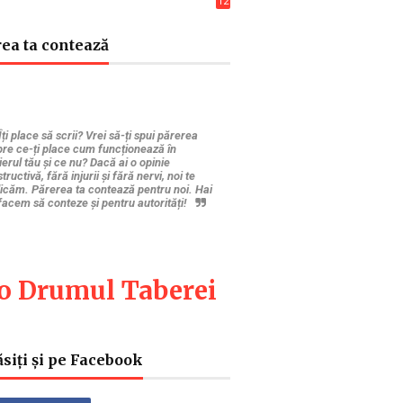
12
6
ea ta contează
Îți place să scrii? Vrei să-ți spui părerea
re ce-ți place cum funcționează în
ierul tău și ce nu? Dacă ai o opinie
tructivă, fără injurii și fără nervi, noi te
icăm. Părerea ta contează pentru noi. Hai
facem să conteze și pentru autorități!
fo Drumul Taberei
siți și pe Facebook